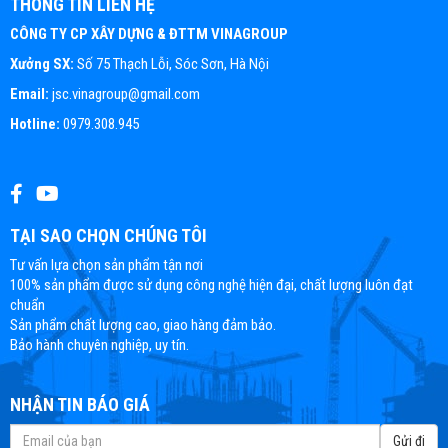
THÔNG TIN LIÊN HỆ
CÔNG TY CP XÂY DỰNG & ĐTTM VINAGROUP
Xưởng SX:
Số 75 Thạch Lỗi, Sóc Sơn, Hà Nội
Email:
jsc.vinagroup@gmail.com
Hotline:
0979.308.945
TẠI SAO CHỌN CHÚNG TÔI
Tư vấn lựa chọn sản phẩm tận nơi
100% sản phẩm được sử dụng công nghệ hiện đại, chất lượng luôn đạt
chuẩn
Sản phẩm chất lượng cao, giao hàng đảm bảo.
Bảo hành chuyên nghiệp, uy tín.
NHẬN TIN BÁO GIÁ