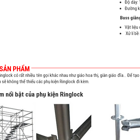
Độ dày: 
Đường kí
Bass giằn
Vật liệu
Xử lí b
 SẢN PHẨM
inglock có rất nhiều tên gọi khác nhau như giáo hoa thị, giàn giáo đĩa… Để t
 sẽ không thể thiếu các phụ kiện Ringlock đi kèm.
m nổi bật của phụ kiện Ringlock