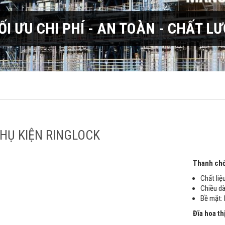
I ƯU CHI PHÍ - AN TOÀN - CHẤT L
HỤ KIỆN RINGLOCK
Thanh ch
Chất liệ
Chiều dà
Bề mặt:
Đĩa hoa th