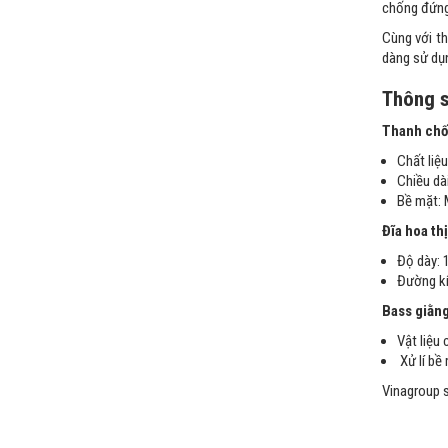
chống đứng,
Cùng với th
dàng sử dụn
Thông s
Thanh ch
Chất liệ
Chiều dà
Bề mặt:
Đĩa hoa thị
Độ dày: 1
Đường kí
Bass giằn
Vật liệu
Xử lí bề
Vinagroup s