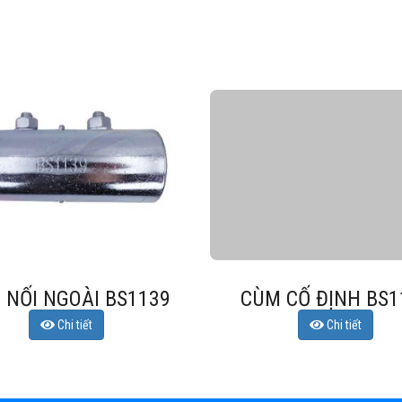
M CỐ ĐỊNH BS1139
KÍCH ĐẦU
Chi tiết
Chi tiết