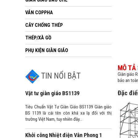
VÁN COPPHA
CÂY CHỐNG THÉP
THÉP/XÀ GỒ
PHỤ KIỆN GIÀN GIÁO
MÔ TẢ
TIN NỔI BẬT
Giàn giáo R
bảo an toàn
Đặc điể
Vật tư giàn giáo BS1139
Tiêu Chuẩn Vật Tư Giàn Giáo BS1139 Giàn giáo
BS 1139 là cái tên còn khá xa lạ đối với thị
trường Việt Nam, tuy nhiên đây...
Khởi công Nhiệt điện Vân Phong 1