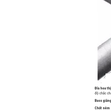
Đĩa hoa thị
độ chắc ch
Bass giằng
Chốt nêm 