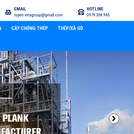
EMAIL
HOTLINE
tuyen.vinagroup@gmail.com
0979.308.945
A
CÂY CHỐNG THÉP
THÉP/XÀ GỒ
Next