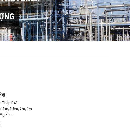
ƯỢNG
ống
u: Thép D49
i: 1m; 1,5m; 2m; 3m
 Mạ kẽm
ị