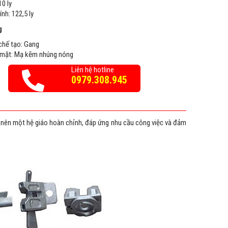
10 ly
nh: 122,5 ly
g
 chế tạo: Gang
ề mặt: Mạ kẽm nhúng nóng
Liên hệ hotline
0979.308.945
ạo nên một hệ giáo hoàn chỉnh, đáp ứng nhu cầu công việc và đảm