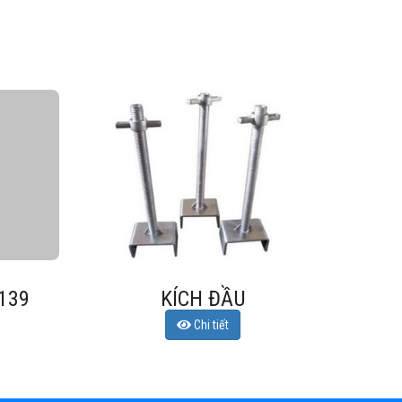
ĐẦU KÍCH
C
Chi tiết