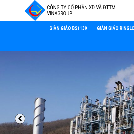
CÔNG TY CỔ PHẦN XD VÀ ĐTTM
VINAGROUP
GIÀN GIÁO BS1139
GIÀN GIÁO RINGL
Previous