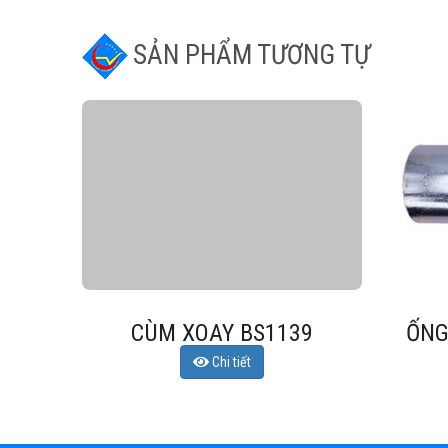
SẢN PHẨM TƯƠNG TỰ
39
ỐNG NỐI NGOÀI BS1139
CÙ
Chi tiết