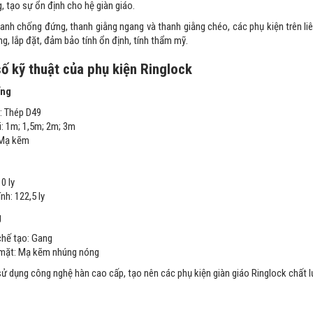
 tạo sự ổn định cho hệ giàn giáo.
anh chống đứng, thanh giằng ngang và thanh giằng chéo, các phụ kiện trên li
g, lắp đặt, đảm bảo tính ổn định, tính thẩm mỹ.
ố kỹ thuật của phụ kiện Ringlock
ống
u: Thép D49
i: 1m; 1,5m; 2m; 3m
 Mạ kẽm
0 ly
nh: 122,5 ly
g
 chế tạo: Gang
 mặt: Mạ kẽm nhúng nóng
ử dụng công nghệ hàn cao cấp, tạo nên các phụ kiện giàn giáo Ringlock chất l