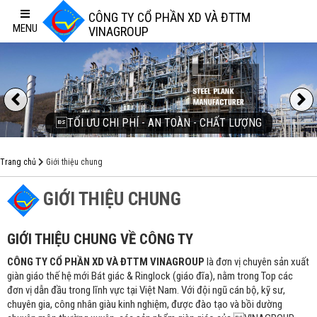
CÔNG TY CỔ PHẦN XD VÀ ĐTTM
MENU
VINAGROUP
Previous
TỐI ƯU CHI PHÍ - AN TOÀN - CHẤT LƯỢNG
Trang chủ
Giới thiệu chung
GIỚI THIỆU CHUNG
GIỚI THIỆU CHUNG VỀ CÔNG TY
CÔNG TY CỔ PHẦN XD VÀ ĐTTM VINAGROUP
là đơn vị chuyên sản xuất
giàn giáo thế hệ mới Bát giác & Ringlock (giáo đĩa), nằm trong Top các
đơn vị dẫn đầu trong lĩnh vực tại Việt Nam. Với đội ngũ cán bộ, kỹ sư,
chuyên gia, công nhân giàu kinh nghiệm, được đào tạo và bồi dường