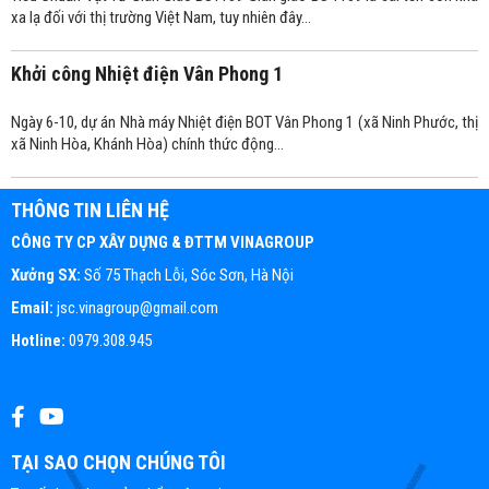
xa lạ đối với thị trường Việt Nam, tuy nhiên đây...
Khởi công Nhiệt điện Vân Phong 1
Ngày 6-10, dự án Nhà máy Nhiệt điện BOT Vân Phong 1 (xã Ninh Phước, thị
xã Ninh Hòa, Khánh Hòa) chính thức động...
THÔNG TIN LIÊN HỆ
CÔNG TY CP XÂY DỰNG & ĐTTM VINAGROUP
Xưởng SX:
Số 75 Thạch Lỗi, Sóc Sơn, Hà Nội
Email:
jsc.vinagroup@gmail.com
Hotline:
0979.308.945
TẠI SAO CHỌN CHÚNG TÔI