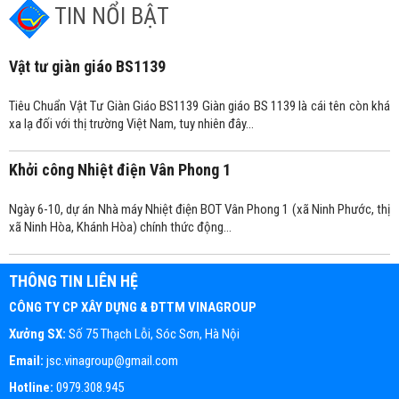
TIN NỔI BẬT
Vật tư giàn giáo BS1139
Tiêu Chuẩn Vật Tư Giàn Giáo BS1139 Giàn giáo BS 1139 là cái tên còn khá
xa lạ đối với thị trường Việt Nam, tuy nhiên đây...
Khởi công Nhiệt điện Vân Phong 1
Ngày 6-10, dự án Nhà máy Nhiệt điện BOT Vân Phong 1 (xã Ninh Phước, thị
xã Ninh Hòa, Khánh Hòa) chính thức động...
THÔNG TIN LIÊN HỆ
CÔNG TY CP XÂY DỰNG & ĐTTM VINAGROUP
Xưởng SX:
Số 75 Thạch Lỗi, Sóc Sơn, Hà Nội
Email:
jsc.vinagroup@gmail.com
Hotline:
0979.308.945