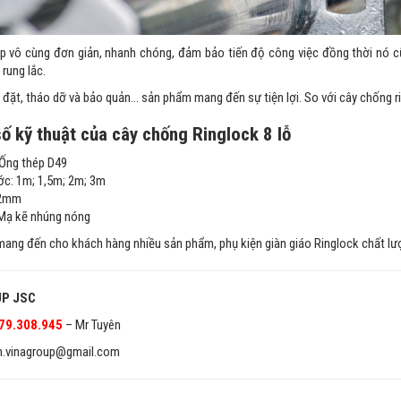
áp vô cùng đơn giản, nhanh chóng, đảm bảo tiến độ công việc đồng thời nó cũ
 rung lắc.
 đặt, tháo dỡ và bảo quản… sản phẩm mang đến sự tiện lợi. So với cây chống r
ố kỹ thuật của cây chống Ringlock 8 lỗ
: Ống thép D49
ớc: 1m; 1,5m; 2m; 3m
 2mm
Mạ kẽ nhúng nóng
ang đến cho khách hàng nhiều sản phẩm, phụ kiện giàn giáo Ringlock chất lượng
P JSC
79.308.945
– Mr Tuyên
en.vinagroup@gmail.com