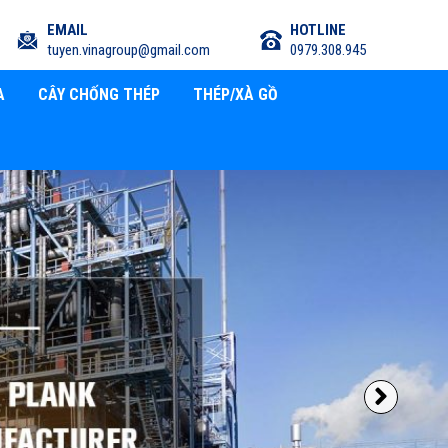
EMAIL
HOTLINE
tuyen.vinagroup@gmail.com
0979.308.945
A
CÂY CHỐNG THÉP
THÉP/XÀ GỒ
Next