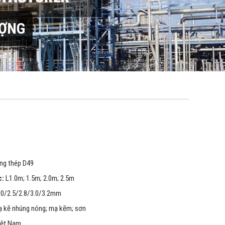
ƯỢNG
ng thép D49
c:
L1.0m; 1.5m; 2.0m; 2.5m
.0/2.5/2.8/3.0/3.2mm
 kẽ nhúng nóng; mạ kẽm; sơn
iệt Nam