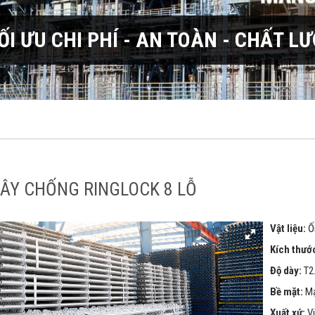
I ƯU CHI PHÍ - AN TOÀN - CHẤT L
ÂY CHỐNG RINGLOCK 8 LỖ
Vật liệu:
Ố
Kích thướ
Độ dày:
T2
Bề mặt:
Mạ
Xuất xứ:
V