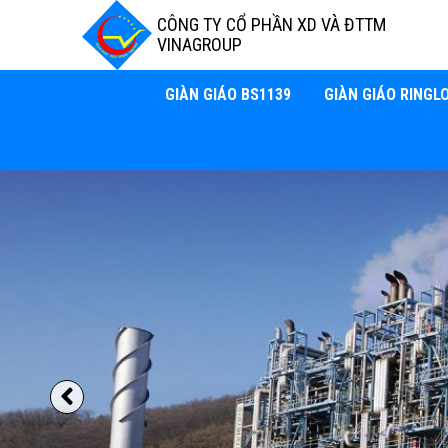
CÔNG TY CỔ PHẦN XD VÀ ĐTTM
VINAGROUP
GIÀN GIÁO BS1139
GIÀN GIÁO RINGL
Previous