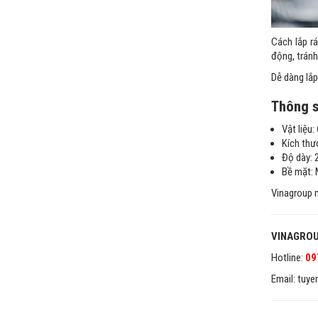
Cách lắp r
động, tránh
Dễ dàng lắp
Thông s
Vật liệu
Kích thư
Độ dày:
Bề mặt: 
Vinagroup m
VINAGROU
Hotline:
09
Email: tuy